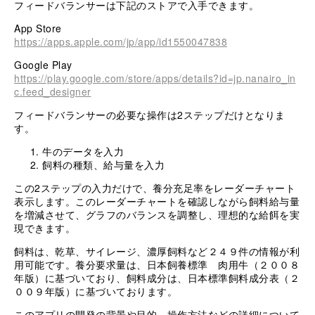
フィードバランサーは下記のストアで入手できます。
App Store
https://apps.apple.com/jp/app/id1550047838
Google Play
https://play.google.com/store/apps/details?id=jp.nanairo_in
c.feed_designer
フィードバランサーの必要な操作は2ステップだけとなりま
す。
牛のデータを入力
飼料の種類、給与量を入力
この2ステップの入力だけで、養分充足率をレーダーチャート
表示します。このレーダーチャートを確認しながら飼料給与量
を増減させて、グラフのバランスを調整し、理想的な給餌を実
現できます。
飼料は、乾草、サイレージ、濃厚飼料など２４９件の情報が利
用可能です。養分要求量は、日本飼養標準 肉用牛（２００８
年版）に基づいており、飼料成分は、日本標準飼料成分表（２
００９年版）に基づいております。
このアプリの開発の背景や目的、操作方法などの詳細について