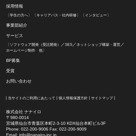
採用情報
〔学生の方へ〕
〔キャリアパス・社内研修〕
〔インタビュー〕
事業部紹介
サービス
／
／
／
〔ソフトウェア開発（受託開発）
SES
ネットショップ構築・運営
ホームページ制作
他〕
BP募集
受賞
お問い合わせ
当サイトのご利用にあたって
個人情報保護方針
サイトマップ
株式会社 ナナイロ
〒980-0014
宮城県仙台市青葉区本町2-3-10 KDX仙台本町ビル3F
Phone:
022-200-9006
Fax: 022-200-9009
Email:
info@nanairo-inc.jp