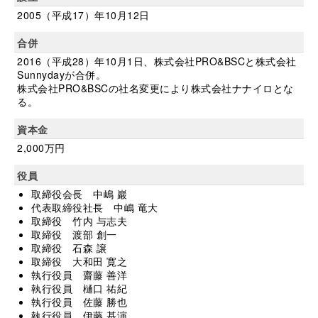
2005（平成17）年10月12日
合併
2016（平成28）年10月1日、株式会社PRO&BSCと株式会社
Sunnydayが合併。
株式会社PRO&BSCの社名変更により株式会社ナナイロとな
る。
資本金
2,000万円
役員
取締役会長 中嶋 巖
代表取締役社長 中嶋 竜大
取締役 竹内 与志夫
取締役 渡部 創一
取締役 石森 譲
取締役 大和田 寛之
執行役員 齋藤 善洋
執行役員 樋口 祐紀
執行役員 佐藤 勝也
執行役員 伊藤 基演