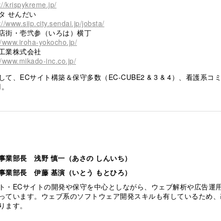
://krispykreme.jp/
タ せんだい
://www.siip.city.sendai.jp/jobsta/
店街・壱弐参（いろは）横丁
//www.iroha-yokocho.jp/
工業株式会社
//www.mikado-inc.co.jp/
て、ECサイト構築＆保守多数（EC-CUBE2 & 3 & 4）、看護系コ
用。
事業部長 浅野 慎一（あさの しんいち）
事業部長 伊藤 基演（いとう もとひろ）
ト・ECサイトの開発や保守を中心としながら、ウェブ解析や広告運
っています。ウェブ系のソフトウェア開発スキルも有しているため、
ります。