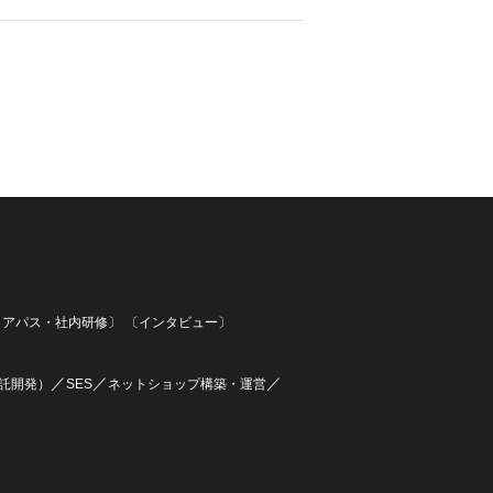
リアパス・社内研修〕
〔インタビュー〕
／
／
／
託開発）
SES
ネットショップ構築・運営