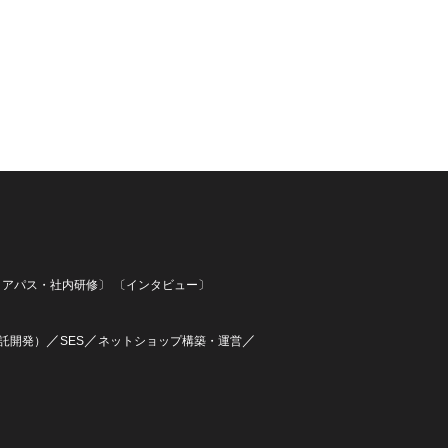
リアパス・社内研修〕
〔インタビュー〕
／
／
／
託開発）
SES
ネットショップ構築・運営