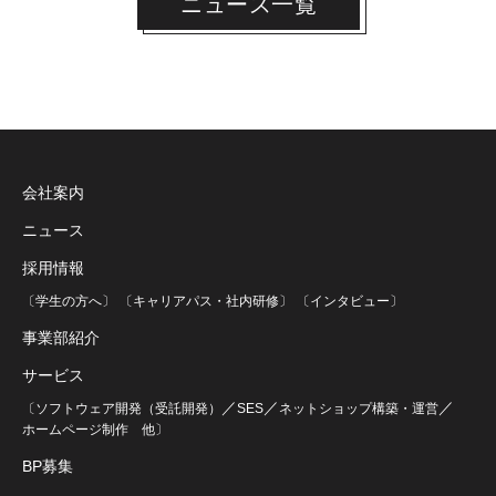
ニュース一覧
会社案内
ニュース
採用情報
〔学生の方へ〕
〔キャリアパス・社内研修〕
〔インタビュー〕
事業部紹介
サービス
／
／
／
〔ソフトウェア開発（受託開発）
SES
ネットショップ構築・運営
ホームページ制作
他〕
BP募集