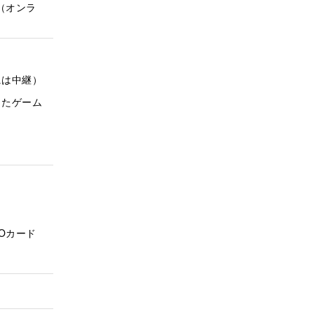
ド（オンラ
には中継）
ったゲーム
UOカード