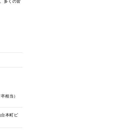
。多くの皆
新卒相当）
仙台本町ビ