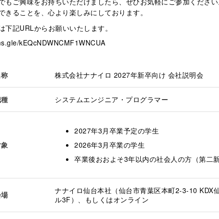
でもご興味をお持ちいただけましたら、ぜひお気軽にご参加ください
できることを、心より楽しみにしております。
は下記URLからお願いいたします。
orms.gle/kEQcNDWNCMF1WNCUA
名称
株式会社ナナイロ 2027年新卒向け 会社説明会
職種
システムエンジニア・プログラマー
2027年3月卒業予定の学生
対象
2026年3月卒業の学生
卒業後おおよそ3年以内の社会人の方（第二
ナナイロ仙台本社（仙台市青葉区本町2-3-10 KDX
会場
ル3F）、もしくはオンライン