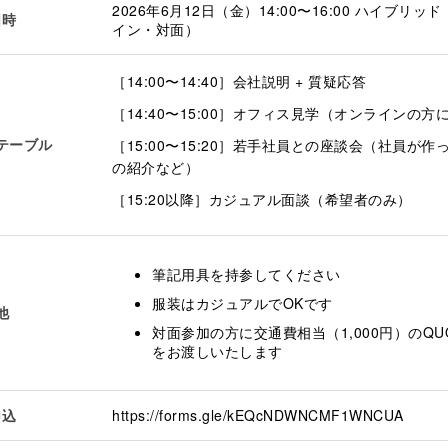
2026年6月12日（金）14:00〜16:00 ハイブリッ
日時
イン・対面）
［14:00〜14:40］会社説明 + 質疑応答
［14:40〜15:00］オフィス見学（オンラインの方
テーブル
［15:00〜15:20］若手社員との座談会（社員が作
の紹介など）
［15:20以降］カジュアル面談（希望者のみ）
筆記用具を持参してください
服装はカジュアルでOKです
他
対面参加の方に交通費相当（1,000円）のQ
をお渡しいたします
申込
https://forms.gle/kEQcNDWNCMF1WNCUA