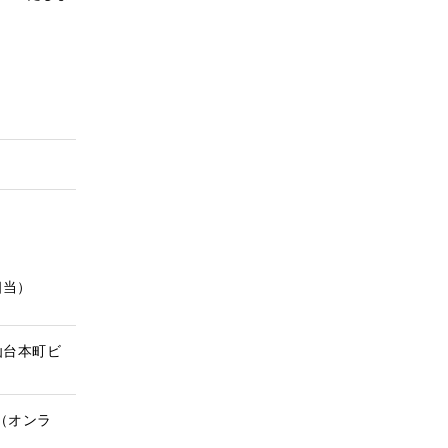
相当）
仙台本町ビ
ド（オンラ