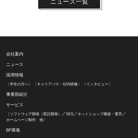
ニュース一覧
会社案内
ニュース
採用情報
〔学生の方へ〕
〔キャリアパス・社内研修〕
〔インタビュー〕
事業部紹介
サービス
／
／
／
〔ソフトウェア開発（受託開発）
SES
ネットショップ構築・運営
ホームページ制作
他〕
BP募集