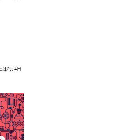
社は2月4日
。